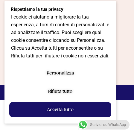
Rispettiamo la tua privacy
Contatti!
I cookie ci aiutano a migliorare la tua
esperienza, a fornirti contenuti personalizzati e
ad analizzare il traffico. Puoi scegliere quali
cookie consentire cliccando su Personalizza.
Cookie Policy
Privacy Policy
Clicca su Accetta tutti per acconsentire o su
Termini e Condizioni
Gestione Preferenze
Rifiuta tutti per rifiutare i cookie non essenziali.
Personalizza
Rifiuta tutto
Realizzato con il
da
ARI Media Group
Accetta tutto
Scrivici su WhatsApp