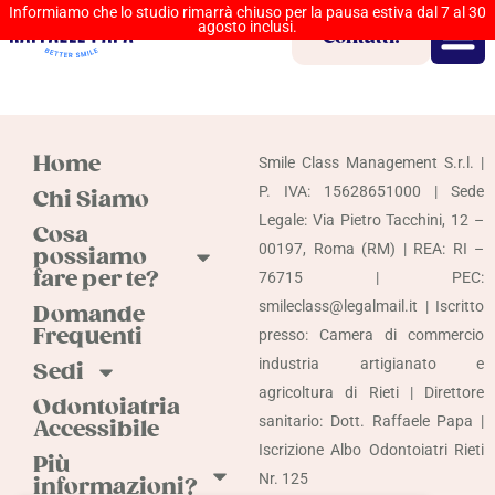
Informiamo che lo studio rimarrà chiuso per la pausa estiva dal 7 al 30
agosto inclusi.
Contatti!
Home
Smile Class Management S.r.l. |
P. IVA: 15628651000 | Sede
Chi Siamo
Legale: Via Pietro Tacchini, 12 –
Cosa
00197, Roma (RM) | REA: RI –
possiamo
fare per te?
76715 | PEC:
smileclass@legalmail.it | Iscritto
Domande
Frequenti
presso: Camera di commercio
industria artigianato e
Sedi
agricoltura di Rieti | Direttore
Odontoiatria
sanitario: Dott. Raffaele Papa |
Accessibile
Iscrizione Albo Odontoiatri Rieti
Più
Nr. 125
informazioni?