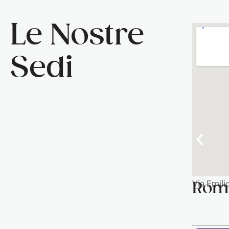
Le Nostre
Sedi
Via Emil
Roma