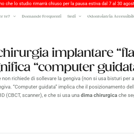
o che lo studio rimarrà chiuso per la pausa estiva dal 7 al 30 agost
r te?
Domande Frequenti
Sedi
Odontoiatria Accessibil
chirurgia implantare “fl
gnifica “computer guidat
 non richiede di sollevare la gengiva (non si usa bisturi per 
engiva. “Computer guidata” implica che il posizionamento dell’
D (CBCT, scanner), e che si usa una
dima chirurgica
che seg