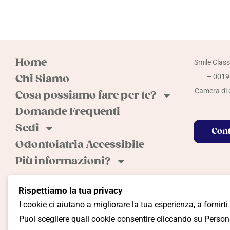
Home
Smile Class
Chi Siamo
– 00197
Camera di c
Cosa possiamo fare per te?
Domande Frequenti
Sedi
Cont
Odontoiatria Accessibile
Più informazioni?
Rispettiamo la tua privacy
I cookie ci aiutano a migliorare la tua esperienza, a fornirti
Cookie Policy
Privacy Policy
Termini e Condiz
Puoi scegliere quali cookie consentire cliccando su Persona