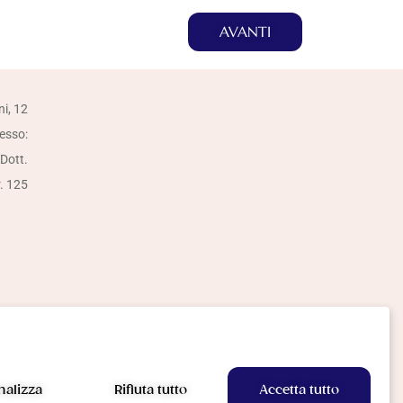
AVANTI
ni, 12
resso:
 Dott.
r. 125
nalizza
Rifiuta tutto
Accetta tutto