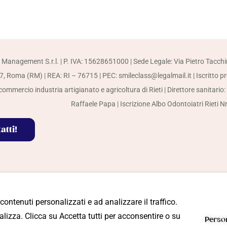
 Management S.r.l. | P. IVA: 15628651000 | Sede Legale: Via Pietro Tacchi
, Roma (RM) | REA: RI – 76715 | PEC: smileclass@legalmail.it | Iscritto p
ommercio industria artigianato e agricoltura di Rieti | Direttore sanitario:
Raffaele Papa | Iscrizione Albo Odontoiatri Rieti N
atti!
 contenuti personalizzati e ad analizzare il traffico.
ioni
lizza. Clicca su Accetta tutti per acconsentire o su
Perso