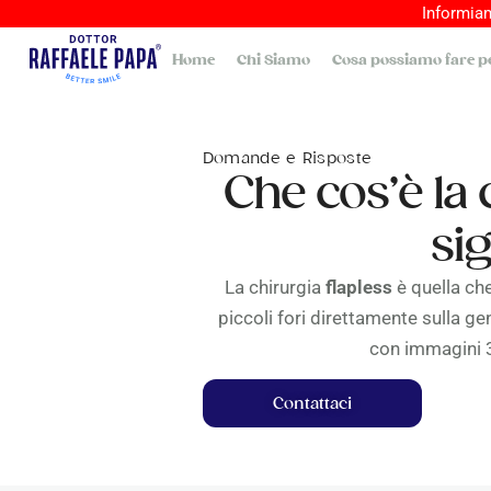
Informiam
Home
Chi Siamo
Cosa possiamo fare pe
Domande e Risposte
Che cos’è la 
si
La chirurgia
flapless
è quella che
piccoli fori direttamente sulla g
con immagini 3
Contattaci