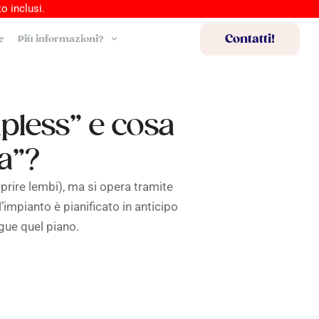
o inclusi.
Contatti!
e
Più informazioni?
apless” e cosa
a”?
aprire lembi), ma si opera tramite
impianto è pianificato in anticipo
ue quel piano.