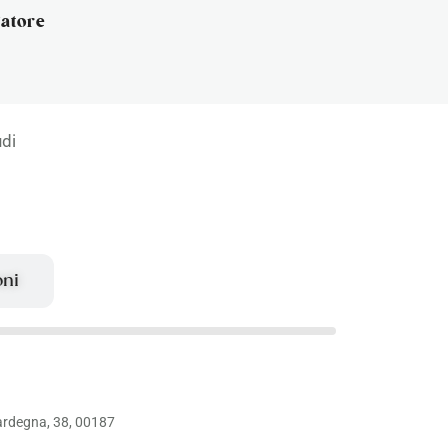
gatore
udi
oni
ardegna, 38, 00187