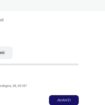
udi
oni
ardegna, 38, 00187
AVANTI