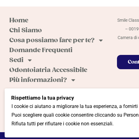
Home
Smile Class
Chi Siamo
– 00197
Camera di c
Cosa possiamo fare per te?
Domande Frequenti
Sedi
Cont
Odontoiatria Accessibile
Più informazioni?
Rispettiamo la tua privacy
I cookie ci aiutano a migliorare la tua esperienza, a fornirti
Cookie Policy
Privacy Policy
Termini e Condiz
Puoi scegliere quali cookie consentire cliccando su Persona
Gestione Preferenze
Rifiuta tutti per rifiutare i cookie non essenziali.