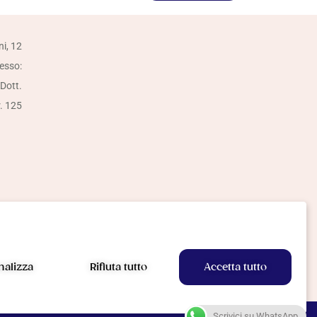
ni, 12
resso:
 Dott.
r. 125
nalizza
Rifiuta tutto
Accetta tutto
Scrivici su WhatsApp