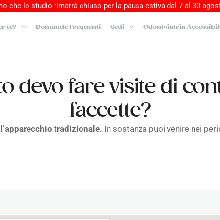
o che lo studio rimarrà chiuso per la pausa estiva dal 7 al 30 agost
r te?
Domande Frequenti
Sedi
Odontoiatria Accessibil
 devo fare visite di cont
faccette?
l’apparecchio tradizionale.
In sostanza puoi venire nei perio