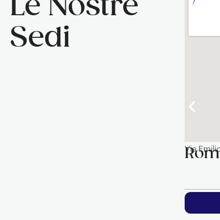
Le Nostre
Sedi
Via Emil
Roma