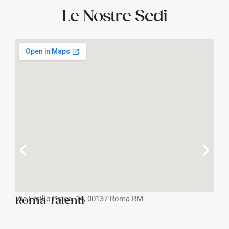
Le Nostre Sedi
Via Emilio Praga, 14, 00137 Roma RM
Roma Talenti
V