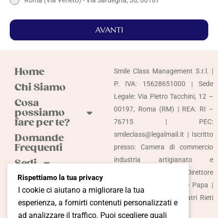
AVANTI
Home
Smile Class Management S.r.l. |
P. IVA: 15628651000 | Sede
Chi Siamo
Legale: Via Pietro Tacchini, 12 –
Cosa
00197, Roma (RM) | REA: RI –
possiamo
fare per te?
76715 | PEC:
smileclass@legalmail.it | Iscritto
Domande
Frequenti
presso: Camera di commercio
industria artigianato e
Sedi
agricoltura di Rieti | Direttore
Odontoiatria
Rispettiamo la tua privacy
sanitario: Dott. Raffaele Papa |
Accessibile
I cookie ci aiutano a migliorare la tua
Iscrizione Albo Odontoiatri Rieti
esperienza, a fornirti contenuti personalizzati e
Più
Nr. 125
informazioni?
ad analizzare il traffico. Puoi scegliere quali