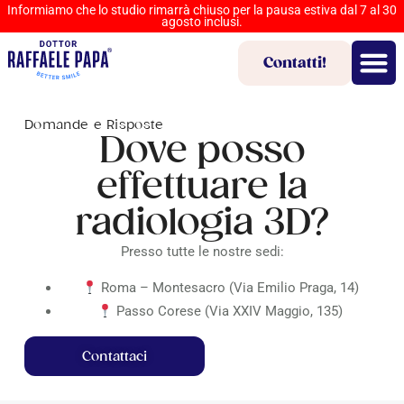
Informiamo che lo studio rimarrà chiuso per la pausa estiva dal 7 al 30
agosto inclusi.
Contatti!
Domande e Risposte
Dove posso
effettuare la
radiologia 3D?
Presso tutte le nostre sedi:
Roma – Montesacro (Via Emilio Praga, 14)
Passo Corese (Via XXIV Maggio, 135)
Contattaci