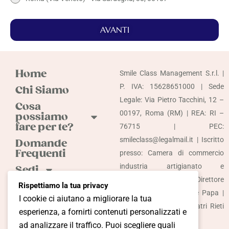
AVANTI
Home
Smile Class Management S.r.l. |
P. IVA: 15628651000 | Sede
Chi Siamo
Legale: Via Pietro Tacchini, 12 –
Cosa
00197, Roma (RM) | REA: RI –
possiamo
fare per te?
76715 | PEC:
smileclass@legalmail.it | Iscritto
Domande
Frequenti
presso: Camera di commercio
industria artigianato e
Sedi
agricoltura di Rieti | Direttore
Odontoiatria
Rispettiamo la tua privacy
sanitario: Dott. Raffaele Papa |
Accessibile
I cookie ci aiutano a migliorare la tua
Iscrizione Albo Odontoiatri Rieti
Più
esperienza, a fornirti contenuti personalizzati e
Nr. 125
informazioni?
ad analizzare il traffico. Puoi scegliere quali