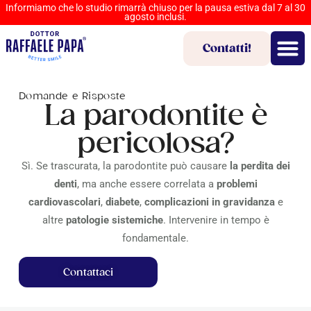
Informiamo che lo studio rimarrà chiuso per la pausa estiva dal 7 al 30
agosto inclusi.
Contatti!
Domande e Risposte
La parodontite è
pericolosa?
Sì. Se trascurata, la parodontite può causare
la perdita dei
denti
, ma anche essere correlata a
problemi
cardiovascolari
,
diabete
,
complicazioni in gravidanza
e
altre
patologie sistemiche
. Intervenire in tempo è
fondamentale.
Contattaci