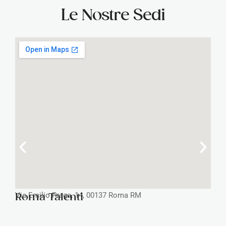
Le Nostre Sedi
Via Emilio Praga, 14, 00137 Roma RM
Roma Talenti
V