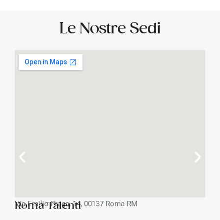
Le Nostre Sedi
Via Emilio Praga, 14, 00137 Roma RM
Roma Talenti
V