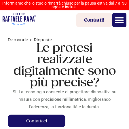
Informiamo che lo studio rimarrà chiuso per la pausa estiva dal 7 al 30
agosto inclusi.
Contatti!
Domande e Risposte
Le protesi
realizzate
digitalmente sono
più precise?
Sì. La tecnologia consente di progettare dispositivi su
misura con
precisione millimetrica
, migliorando
l’aderenza, la funzionalità e la durata.
Contattaci