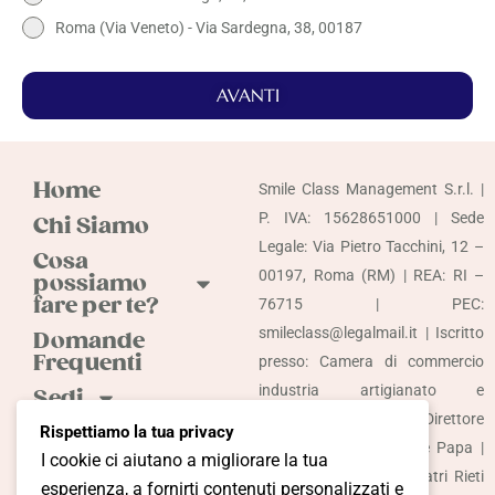
Roma (Via Veneto) - Via Sardegna, 38, 00187
AVANTI
Home
Smile Class Management S.r.l. |
P. IVA: 15628651000 | Sede
Chi Siamo
Legale: Via Pietro Tacchini, 12 –
Cosa
00197, Roma (RM) | REA: RI –
possiamo
fare per te?
76715 | PEC:
smileclass@legalmail.it | Iscritto
Domande
Frequenti
presso: Camera di commercio
industria artigianato e
Sedi
agricoltura di Rieti | Direttore
Odontoiatria
Rispettiamo la tua privacy
sanitario: Dott. Raffaele Papa |
Accessibile
I cookie ci aiutano a migliorare la tua
Iscrizione Albo Odontoiatri Rieti
Più
esperienza, a fornirti contenuti personalizzati e