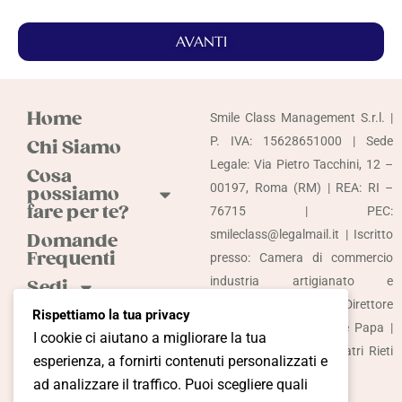
AVANTI
Home
Smile Class Management S.r.l. |
P. IVA: 15628651000 | Sede
Chi Siamo
Legale: Via Pietro Tacchini, 12 –
Cosa
00197, Roma (RM) | REA: RI –
possiamo
fare per te?
76715 | PEC:
smileclass@legalmail.it | Iscritto
Domande
Frequenti
presso: Camera di commercio
industria artigianato e
Sedi
agricoltura di Rieti | Direttore
Odontoiatria
Rispettiamo la tua privacy
sanitario: Dott. Raffaele Papa |
Accessibile
I cookie ci aiutano a migliorare la tua
Iscrizione Albo Odontoiatri Rieti
Più
esperienza, a fornirti contenuti personalizzati e
Nr. 125
informazioni?
ad analizzare il traffico. Puoi scegliere quali