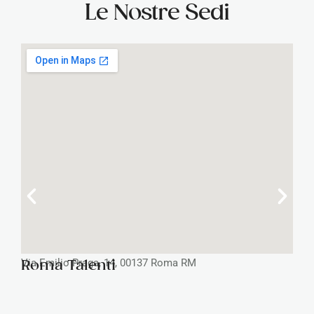
Le Nostre Sedi
Via Emilio Praga, 14, 00137 Roma RM
Roma Talenti
V