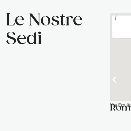
Le Nostre
Sedi
Via Emil
Roma