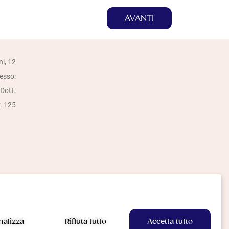
AVANTI
ni, 12
resso:
 Dott.
r. 125
nalizza
Rifiuta tutto
Accetta tutto