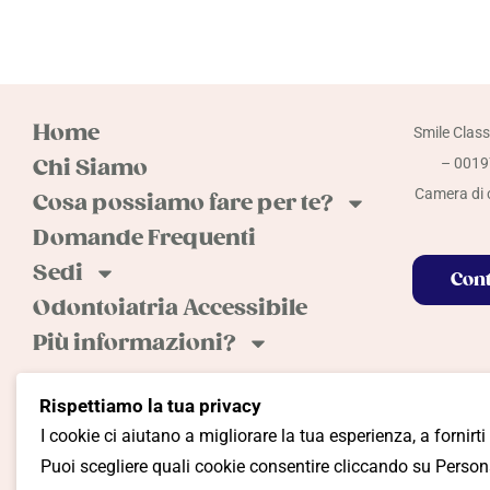
Home
Smile Class
Chi Siamo
– 00197
Camera di c
Cosa possiamo fare per te?
Domande Frequenti
Sedi
Cont
Odontoiatria Accessibile
Più informazioni?
Rispettiamo la tua privacy
I cookie ci aiutano a migliorare la tua esperienza, a fornirti
Cookie Policy
Privacy Policy
Termini e Condiz
Puoi scegliere quali cookie consentire cliccando su Persona