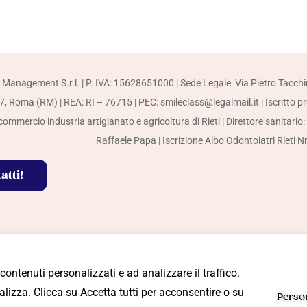
 Management S.r.l. | P. IVA: 15628651000 | Sede Legale: Via Pietro Tacchi
, Roma (RM) | REA: RI – 76715 | PEC: smileclass@legalmail.it | Iscritto p
ommercio industria artigianato e agricoltura di Rieti | Direttore sanitario:
Raffaele Papa | Iscrizione Albo Odontoiatri Rieti N
atti!
 contenuti personalizzati e ad analizzare il traffico.
ioni
lizza. Clicca su Accetta tutti per acconsentire o su
Perso