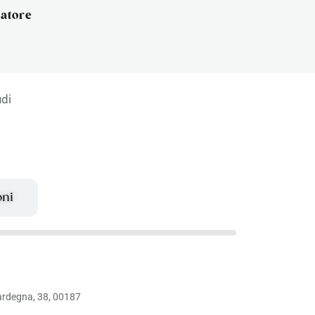
gatore
udi
oni
ardegna, 38, 00187