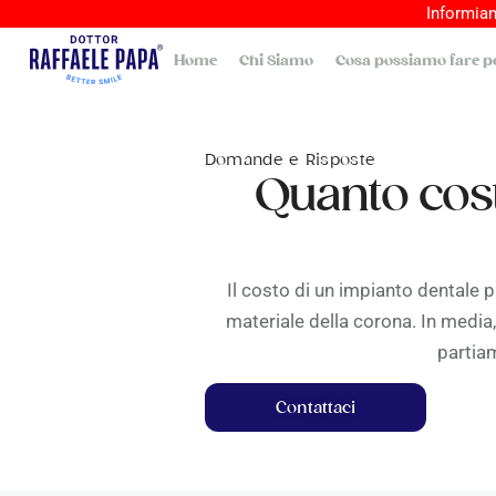
Informiam
Home
Chi Siamo
Cosa possiamo fare pe
Domande e Risposte
Quanto cost
Il costo di un impianto dentale può
materiale della corona. In media, 
partiam
Contattaci