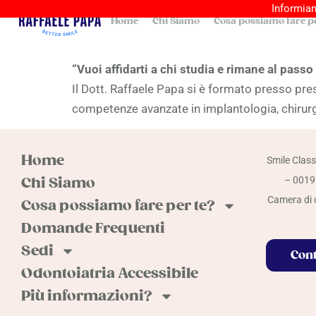
Informiam
Home
Chi Siamo
Cosa possiamo fare pe
“Vuoi affidarti a chi studia e rimane al passo
Il Dott. Raffaele Papa si è formato presso pres
competenze avanzate in implantologia, chirurgi
Home
Smile Class
Chi Siamo
– 00197
Camera di c
Cosa possiamo fare per te?
Domande Frequenti
Sedi
Cont
Odontoiatria Accessibile
Più informazioni?