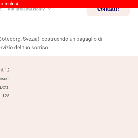
o inclusi.
Contatti!
e
Più informazioni?
 (Göteborg, Svezia), costruendo un bagaglio di
vizio del tuo sorriso.
ni, 12
resso:
 Dott.
r. 125