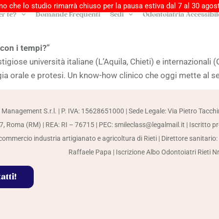
o che lo studio rimarrà chiuso per la pausa estiva dal 7 al 30 agost
r te?
Domande Frequenti
Sedi
Odontoiatria Accessibil
 con i tempi?”
tigiose università italiane (L’Aquila, Chieti) e internazionali
a orale e protesi. Un know-how clinico che oggi mette al ser
 Management S.r.l. | P. IVA: 15628651000 | Sede Legale: Via Pietro Tacchi
, Roma (RM) | REA: RI – 76715 | PEC: smileclass@legalmail.it | Iscritto p
ommercio industria artigianato e agricoltura di Rieti | Direttore sanitario:
Raffaele Papa | Iscrizione Albo Odontoiatri Rieti N
atti!