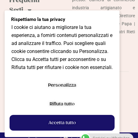
Frequenti
industria artigianato e
Sedi
agricoltura di Rieti | Direttore
Odontoiatria
Rispettiamo la tua privacy
sanitario: Dott. Raffaele Papa |
Accessibile
I cookie ci aiutano a migliorare la tua
Iscrizione Albo Odontoiatri Rieti
Più
esperienza, a fornirti contenuti personalizzati e
Nr. 125
informazioni?
ad analizzare il traffico. Puoi scegliere quali
cookie consentire cliccando su Personalizza.
Contatti!
Clicca su Accetta tutti per acconsentire o su
Rifiuta tutti per rifiutare i cookie non essenziali.
Personalizza
Cookie Policy
Privacy Policy
Termini e Condizioni
Gestione Preferenze
Rifiuta tutto
Accetta tutto