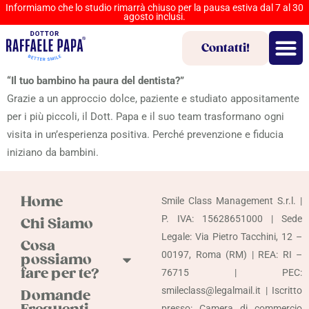
Informiamo che lo studio rimarrà chiuso per la pausa estiva dal 7 al 30
agosto inclusi.
Contatti!
“Il tuo bambino ha paura del dentista?”
Grazie a un approccio dolce, paziente e studiato appositamente
per i più piccoli, il Dott. Papa e il suo team trasformano ogni
visita in un’esperienza positiva. Perché prevenzione e fiducia
iniziano da bambini.
Home
Smile Class Management S.r.l. |
P. IVA: 15628651000 | Sede
Chi Siamo
Legale: Via Pietro Tacchini, 12 –
Cosa
00197, Roma (RM) | REA: RI –
possiamo
fare per te?
76715 | PEC:
smileclass@legalmail.it | Iscritto
Domande
presso: Camera di commercio